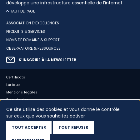
développe une infrastructure essentielle de l’internet.
HAUT DE PAGE
ASSOCIATION D’EXCELLENCES
PRODUITS & SERVICES
NOMS DE DOMAINE & SUPPORT
OBSERVATOIRE & RESSOURCES
S’INSCRIRE À LA NEWSLETTER
Certificats
Lexique
Mentions légales
Plan du site
Accessibilité : partiellement conforme
Ce site utilise des cookies et vous donne le contrôle
Cookies
sur ceux que vous souhaitez activer
Vos données
TOUT ACCEPTER
TOUT REFUSER
Dispositif d’alerte