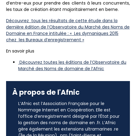
d’entre-eux pour prendre des clients à leurs concurrents,
les taux de création étant majoritairement en berne.
Découvrez tous les résultats de cette étude dans la
dernière édition de l’Observatoire du Marché des Noms de
Domaine en France intitulée : « Les dymaniques 2015
chez les Bureaux d’enregistrement »
En savoir plus
Découvrez toutes les éditions de l’Observatoire du
Marché des Noms de domaine de l’Afnic
À propos de l'Afnic
L’Afnic est l’Association Française pour le
Nommage Internet en Coopération. Elle est
l’office d’enregistrement désigné par l’État pour
la gestion des noms de domaine en .fr. L’Afnic
gère également les extensions ultramarines .re
(Île de la Réunion), .pm (Saint-Pierre et