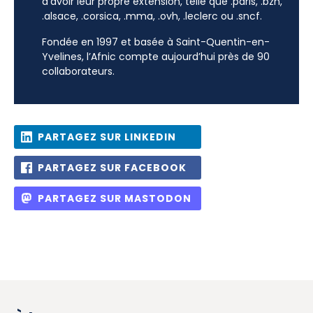
d’avoir leur propre extension, telle que .paris, .bzh,
.alsace, .corsica, .mma, .ovh, .leclerc ou .sncf.
Fondée en 1997 et basée à Saint-Quentin-en-
Yvelines, l’Afnic compte aujourd’hui près de 90
collaborateurs.
PARTAGEZ SUR LINKEDIN
PARTAGEZ SUR FACEBOOK
PARTAGEZ SUR MASTODON