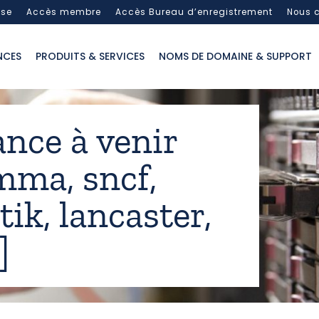
sse
Accès membre
Accès Bureau d’enregistrement
Nous c
NCES
PRODUITS & SERVICES
NOMS DE DOMAINE & SUPPORT
nce à venir
 mma, sncf,
tik, lancaster,
]