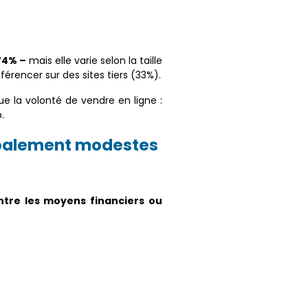
74% –
mais elle varie selon la taille
érencer sur des sites tiers (33%).
ue la volonté de vendre en ligne :
.
obalement modestes
ntre les moyens financiers ou