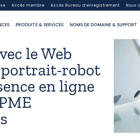
sse
Accès membre
Accès Bureau d’enregistrement
Nous c
NCES
PRODUITS & SERVICES
NOMS DE DOMAINE & SUPPORT
avec le Web
 portrait-robot
sence en ligne
/PME
es