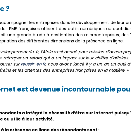
e ?
 accompagner les entreprises dans le développement de leur prés
 des PME françaises utilisent des outils numériques au quotidie
çait une grande étude à destination des microentreprises, des T
opriation des différentes dimensions de la présence en ligne.
éveloppement du .fr, l’Afnic s’est donné pour mission d’accompag
e rattraper un retard qui a un impact sur leur chiffre d’affaires
rouver sur
reussir-en.fr
, nous avons lancé il y a un an un outil 
 freins et les attentes des entreprises françaises en la matière
. »
ernet est devenue incontournable pour
pondants a intégré la nécessité d’être sur internet puisqu’
u utile à leur activité.
s à la présence en ligne des répondants sont :