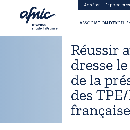
Panneau de gestion des cookies
Adhérer
Espace pre
ASSOCIATION D’EXCELLE
Réussir 
dresse le
de la pré
des TPE
français