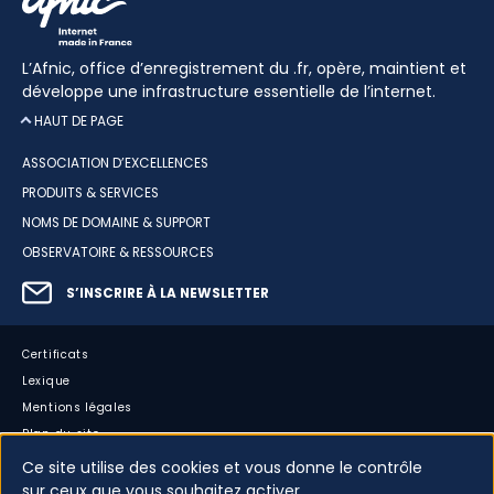
L’Afnic, office d’enregistrement du .fr, opère, maintient et
développe une infrastructure essentielle de l’internet.
HAUT DE PAGE
ASSOCIATION D’EXCELLENCES
PRODUITS & SERVICES
NOMS DE DOMAINE & SUPPORT
OBSERVATOIRE & RESSOURCES
S’INSCRIRE À LA NEWSLETTER
Certificats
Lexique
Mentions légales
Plan du site
Accessibilité : partiellement conforme
Ce site utilise des cookies et vous donne le contrôle
Cookies
sur ceux que vous souhaitez activer