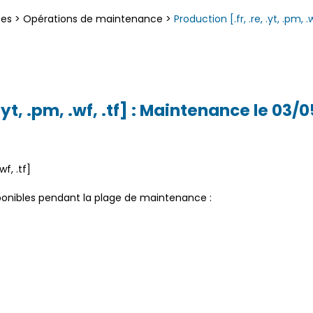
ces
>
Opérations de maintenance
>
Production [.fr, .re, .yt, .pm, 
 .yt, .pm, .wf, .tf] : Maintenance le 03/
wf, .tf]
sponibles pendant la plage de maintenance :