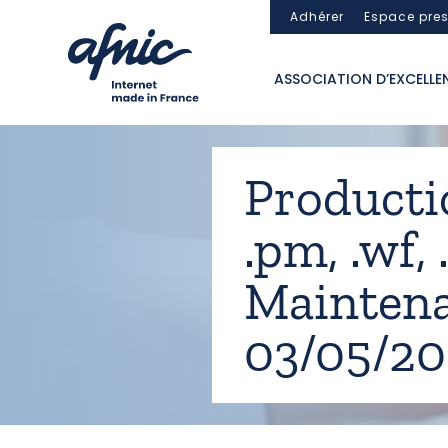
Panneau de gestion des cookies
Adhérer
Espace pre
ASSOCIATION D’EXCELLE
Production
.pm, .wf, .
Maintena
03/05/202