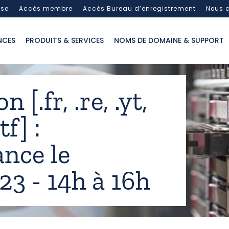
sse
Accès membre
Accès Bureau d’enregistrement
Nous c
NCES
PRODUITS & SERVICES
NOMS DE DOMAINE & SUPPORT
 [.fr, .re, .yt,
tf] :
nce le
3 - 14h à 16h