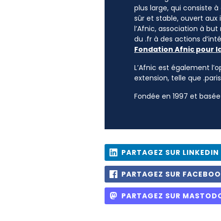
plus large, qui consiste 
sûr et stable, ouvert aux
l’Afnic, association à but
du .fr à des actions d’i
Fondation Afnic pour l
L’Afnic est également l’o
extension, telle que .paris
Fondée en 1997 et basée 
PARTAGEZ SUR LINKEDIN
PARTAGEZ SUR FACEBO
PARTAGEZ SUR MASTOD