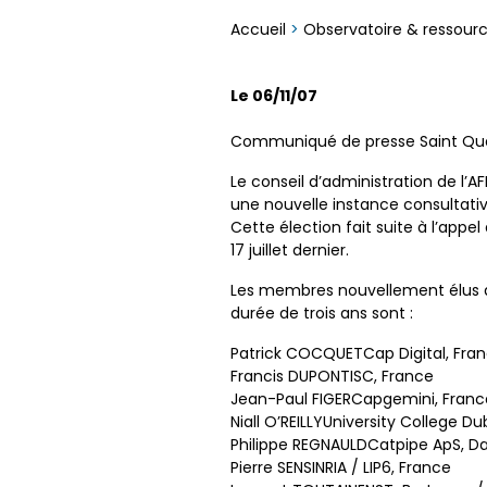
Accueil
>
Observatoire & ressour
Le 06/11/07
Communiqué de presse Saint Quen
Le conseil d’administration de l’A
une nouvelle instance consultati
Cette élection fait suite à l’appe
17 juillet dernier.
Les membres nouvellement élus au
durée de trois ans sont :
Patrick COCQUETCap Digital, Fra
Francis DUPONTISC, France
Jean-Paul FIGERCapgemini, Franc
Niall O’REILLYUniversity College Dub
Philippe REGNAULDCatpipe ApS, 
Pierre SENSINRIA / LIP6, France