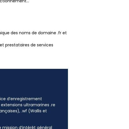
fonctionnement…
chnique des noms de domaine .fr et
 et prestataires de services
ffice d’enregistrement
 extensions ultramarines .re
ançaises), .wf (Wallis et
ne mission d’intérêt général