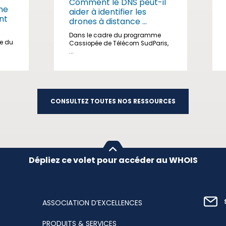
Comment le DNS peut-il
me
aider à identifier les
nt
drones à distance ...
Dans le cadre du programme
ge du
Cassiopée de Télécom SudParis,
...
CONSULTEZ TOUTES NOS RESSOURCES
Dépliez ce volet pour accéder au WHOIS
ASSOCIATION D’EXCELLENCES
PRODUITS & SERVICES