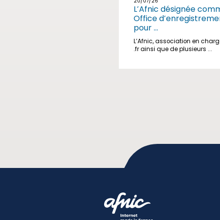
20/07/26
L’Afnic désignée com
Office d’enregistreme
pour ...
L’Afnic, association en char
.fr ainsi que de plusieurs ...