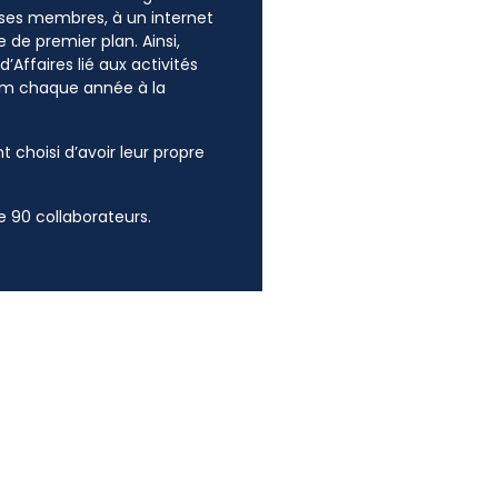
e ses membres, à un internet
 de premier plan. Ainsi,
’Affaires lié aux activités
mum chaque année à la
t choisi d’avoir leur propre
 90 collaborateurs.