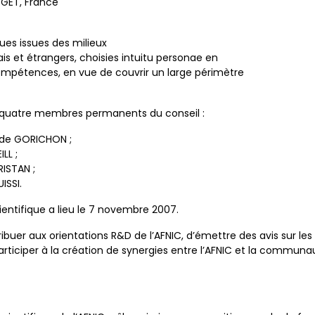
GET, France
iques issues des milieux
is et étrangers, choisies intuitu personae en
ompétences, en vue de couvrir un large périmètre
 quatre membres permanents du conseil :
aude GORICHON ;
LL ;
RISTAN ;
ISSI.
ientifique a lieu le 7 novembre 2007.
ibuer aux orientations R&D de l’AFNIC, d’émettre des avis sur les
articiper à la création de synergies entre l’AFNIC et la communa