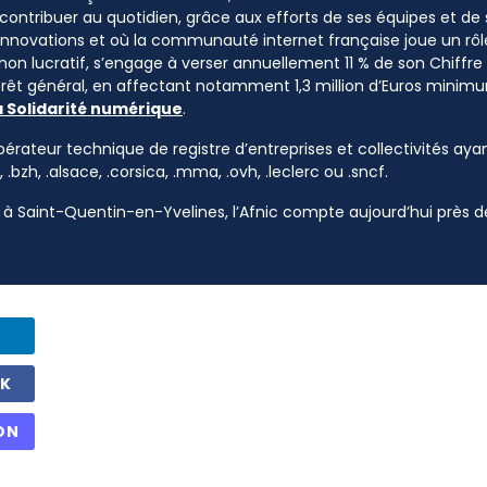
à contribuer au quotidien, grâce aux efforts de ses équipes et d
 innovations et où la communauté internet française joue un rôle
 non lucratif, s’engage à verser annuellement 11 % de son Chiffre d
ntérêt général, en affectant notamment 1,3 million d’Euros mini
a Solidarité numérique
.
pérateur technique de registre d’entreprises et collectivités ayan
, .bzh, .alsace, .corsica, .mma, .ovh, .leclerc ou .sncf.
à Saint-Quentin-en-Yvelines, l’Afnic compte aujourd’hui près de
OK
ON