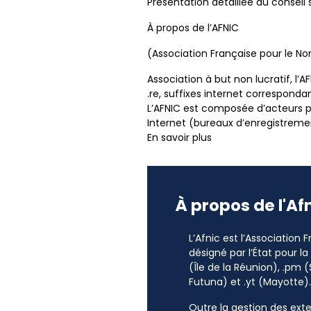
Présentation détaillée du conseil
À propos de l’AFNIC
(Association Française pour le 
Association à but non lucratif, l
.re, suffixes internet correspondan
L’AFNIC est composée d’acteurs pub
Internet (bureaux d’enregistreme
En savoir plus
À propos de l'Af
L’Afnic est l’Association
désigné par l’État pour l
(Île de la Réunion), .pm (
Futuna) et .yt (Mayotte).
Outre la gestion des exten