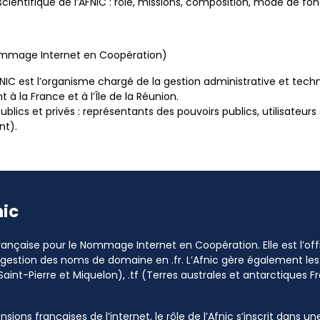
 scientifique de l’AFNIC : rôle, missions, composition, mode de 
Nommage Internet en Coopération)
’AFNIC est l’organisme chargé de la gestion administrative et te
t à la France et à l’Île de la Réunion.
lics et privés : représentants des pouvoirs publics, utilisateurs
nt).
nic
 Française pour le Nommage Internet en Coopération. Elle est l’o
a gestion des noms de domaine en .fr. L’Afnic gère également les
Saint-Pierre et Miquelon), .tf (Terres australes et antarctiques Fr
sions françaises de l’internet, le rôle de l’Afnic s’inscrit dans u