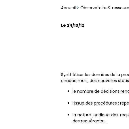
Accueil
>
Observatoire & ressour
Le 24/10/12
Synthétiser les données de la proc
chaque mois, des nouvelles statist
le nombre de décisions ren
l’issue des procédures : rép
la nature juridique des req
des requérants….