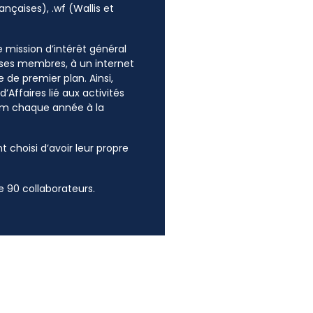
ançaises), .wf (Wallis et
ne mission d’intérêt général
e ses membres, à un internet
 de premier plan. Ainsi,
’Affaires lié aux activités
mum chaque année à la
t choisi d’avoir leur propre
 90 collaborateurs.