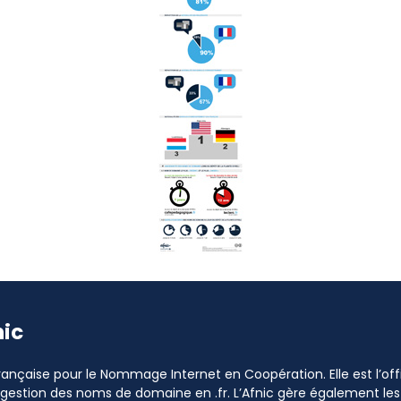
nic
 Française pour le Nommage Internet en Coopération. Elle est l’o
a gestion des noms de domaine en .fr. L’Afnic gère également les