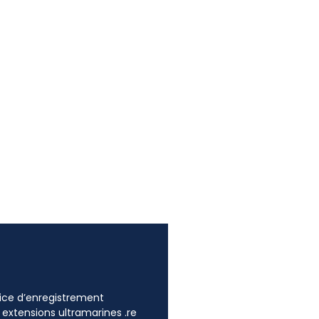
ffice d’enregistrement
 extensions ultramarines .re