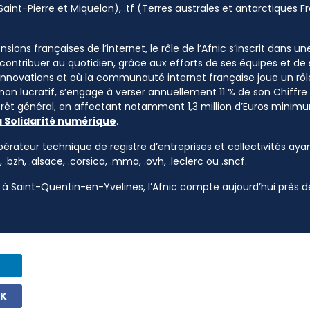
Saint-Pierre et Miquelon), .tf (Terres australes et antarctiques Fr
sions françaises de l’internet, le rôle de l’Afnic s’inscrit dans u
à contribuer au quotidien, grâce aux efforts de ses équipes et d
 innovations et où la communauté internet française joue un rôle
 non lucratif, s’engage à verser annuellement 11 % de son Chiffre d
ntérêt général, en affectant notamment 1,3 million d’Euros mini
a Solidarité numérique
.
pérateur technique de registre d’entreprises et collectivités ayan
, .bzh, .alsace, .corsica, .mma, .ovh, .leclerc ou .sncf.
à Saint-Quentin-en-Yvelines, l’Afnic compte aujourd’hui près de
OK