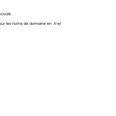
écoulé.
1 pour les noms de domaine en .
fr
et