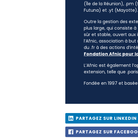
(Île de la Réunion), .pm (
Futuna) et .yt (Mayotte).
Outre la gestion des exten
plus large, qui consiste 
sûr et stable, ouvert aux
l’Afnic, association à but
du .fr à des actions d’i
Fondation Afnic pour l
L’Afnic est également l’o
extension, telle que .paris
Fondée en 1997 et basée 
PARTAGEZ SUR LINKEDIN
PARTAGEZ SUR FACEBO