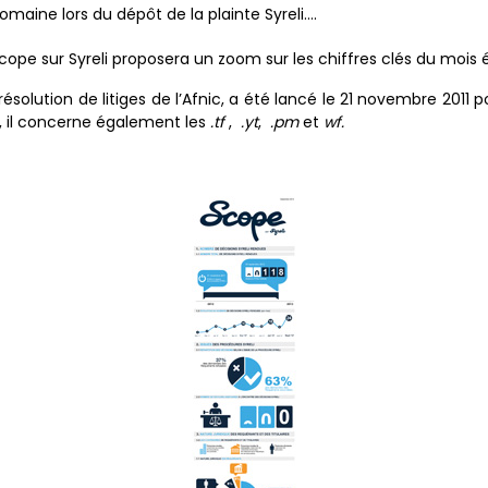
maine lors du dépôt de la plainte Syreli….
cope sur Syreli proposera un zoom sur les chiffres clés du mois 
 résolution de litiges de l’Afnic, a été lancé le 21 novembre 201
 il concerne également les
.tf
,
.yt
,
.pm
et
wf
.