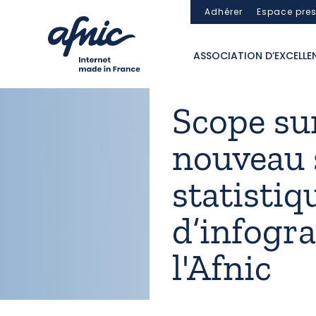
Panneau de gestion des cookies
Adhérer
Espace pre
ASSOCIATION D’EXCELLE
Scope sur
nouveau 
statistiq
d’infogr
l'Afnic