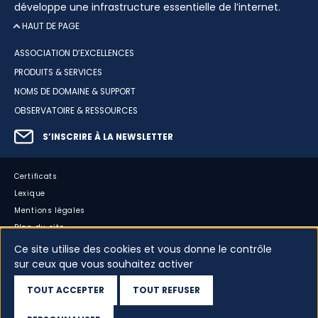
développe une infrastructure essentielle de l’internet.
HAUT DE PAGE
ASSOCIATION D’EXCELLENCES
PRODUITS & SERVICES
NOMS DE DOMAINE & SUPPORT
OBSERVATOIRE & RESSOURCES
S’INSCRIRE À LA NEWSLETTER
Certificats
Lexique
Mentions légales
Plan du site
Accessibilité : partiellement conforme
Ce site utilise des cookies et vous donne le contrôle
sur ceux que vous souhaitez activer
Cookies
Vos données
TOUT ACCEPTER
TOUT REFUSER
Dispositif d’alerte