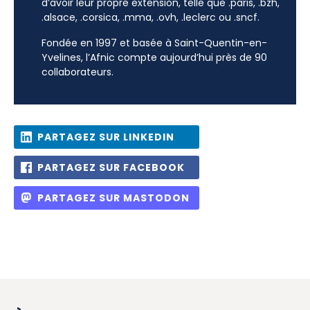
d’avoir leur propre extension, telle que .paris, .bzh,
.alsace, .corsica, .mma, .ovh, .leclerc ou .sncf.
Fondée en 1997 et basée à Saint-Quentin-en-
Yvelines, l’Afnic compte aujourd’hui près de 90
collaborateurs.
PARTAGEZ SUR LINKEDIN
PARTAGEZ SUR FACEBOOK
PARTAGEZ SUR MASTODON