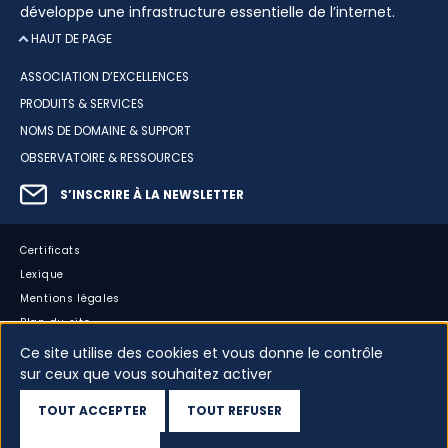
développe une infrastructure essentielle de l’internet.
HAUT DE PAGE
ASSOCIATION D’EXCELLENCES
PRODUITS & SERVICES
NOMS DE DOMAINE & SUPPORT
OBSERVATOIRE & RESSOURCES
S’INSCRIRE À LA NEWSLETTER
Certificats
Lexique
Mentions légales
Plan du site
Accessibilité : partiellement conforme
Ce site utilise des cookies et vous donne le contrôle
sur ceux que vous souhaitez activer
Cookies
Vos données
TOUT ACCEPTER
TOUT REFUSER
Dispositif d’alerte