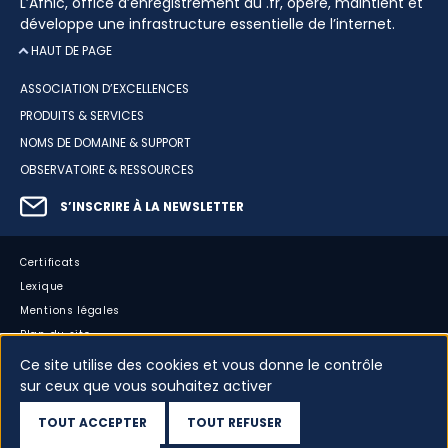
L’Afnic, office d’enregistrement du .fr, opère, maintient et
développe une infrastructure essentielle de l’internet.
HAUT DE PAGE
ASSOCIATION D’EXCELLENCES
PRODUITS & SERVICES
NOMS DE DOMAINE & SUPPORT
OBSERVATOIRE & RESSOURCES
S’INSCRIRE À LA NEWSLETTER
Certificats
Lexique
Mentions légales
Plan du site
Accessibilité : partiellement conforme
Ce site utilise des cookies et vous donne le contrôle
sur ceux que vous souhaitez activer
Cookies
Vos données
TOUT ACCEPTER
TOUT REFUSER
Dispositif d’alerte