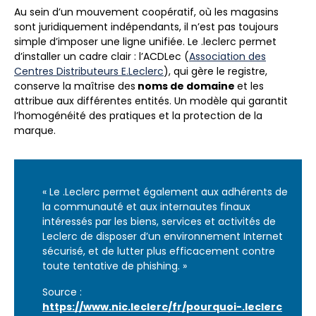
Au sein d’un mouvement coopératif, où les magasins
sont juridiquement indépendants, il n’est pas toujours
simple d’imposer une ligne unifiée. Le .leclerc permet
d’installer un cadre clair : l’ACDLec (
Association des
Centres Distributeurs E.Leclerc
), qui gère le registre,
conserve la maîtrise des
noms de domaine
et les
attribue aux différentes entités. Un modèle qui garantit
l’homogénéité des pratiques et la protection de la
marque.
« Le .Leclerc permet également aux adhérents de
la communauté et aux internautes finaux
intéressés par les biens, services et activités de
Leclerc de disposer d’un environnement Internet
sécurisé, et de lutter plus efficacement contre
toute tentative de phishing. »
Source :
https://www.nic.leclerc/fr/pourquoi-.leclerc