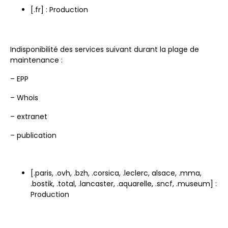
[.fr] : Production
Indisponibilité des services suivant durant la plage de
maintenance :
– EPP
– Whois
– extranet
– publication
[.paris, .ovh, .bzh, .corsica, .leclerc, alsace, .mma,
.bostik, .total, .lancaster, .aquarelle, .sncf, .museum] :
Production