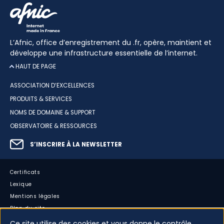
L’Afnic, office d’enregistrement du .fr, opère, maintient et
développe une infrastructure essentielle de l’internet.
HAUT DE PAGE
ASSOCIATION D’EXCELLENCES
PRODUITS & SERVICES
NOMS DE DOMAINE & SUPPORT
OBSERVATOIRE & RESSOURCES
S’INSCRIRE À LA NEWSLETTER
Certificats
Lexique
Mentions légales
Plan du site
Accessibilité : partiellement conforme
Ce site utilise des cookies et vous donne le contrôle