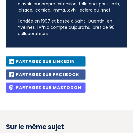
d’avoir leur propre extension, telle que .paris, .bzh,
.alsace, .corsica, .mma, .ovh, .leclerc ou .sncf.
Fondée en 1997 et basée à Saint-Quentin-en-
Yvelines, l’Afnic compte aujourd’hui près de 90
collaborateurs.
PARTAGEZ SUR LINKEDIN
PARTAGEZ SUR FACEBOOK
PARTAGEZ SUR MASTODON
Sur le même sujet