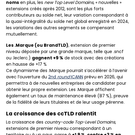
noms
en plus, les
new Top Level Domains
, « nouvelles »
extensions créés après 2012, sont les plus forts
contributeurs au solde net, leur variation correspondant à
la quasi-intégralité du solde net global enregistré en 2024,
les variations des autres segments se compensant
mutuellement.
Les .Marque (ou BrandTLD)
, extension de premier
niveau déposée par une grande marque, telle que .sncf
ou .leclerc.)
gagnent +9 %
de stock avec des créations
en hausse de +17 %
Ce dynamisme des .Marque pourrait s’accélérer à l’avenir
avec l’ouverture du
2nd
round
ICANN
prévu en 2026, qui
permettra à de nouvelles entreprises de candidater pour
obtenir leur propre extension. Les .Marque affichent
également un taux de maintenance élevé (87 %), preuve
de la fidélité de leurs titulaires et de leur usage pérenne.
La croissance des ccTLD ralentit
La croissance des
country-code Top-Level Domains
,
extensions de premier niveau correspondant à un
territoire ou à un pays, passe à
+1,9 %, contre +3 % en