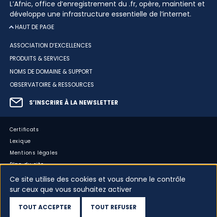
L’Afnic, office d’enregistrement du .fr, opère, maintient et
développe une infrastructure essentielle de l’internet.
HAUT DE PAGE
ASSOCIATION D’EXCELLENCES
PRODUITS & SERVICES
NOMS DE DOMAINE & SUPPORT
OBSERVATOIRE & RESSOURCES
S’INSCRIRE À LA NEWSLETTER
Certificats
Lexique
Mentions légales
Plan du site
Accessibilité : partiellement conforme
Ce site utilise des cookies et vous donne le contrôle
sur ceux que vous souhaitez activer
Cookies
Vos données
TOUT ACCEPTER
TOUT REFUSER
Dispositif d’alerte