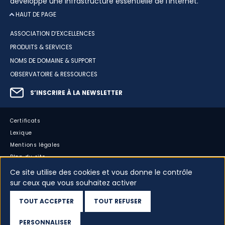
développe une infrastructure essentielle de l’internet.
HAUT DE PAGE
ASSOCIATION D’EXCELLENCES
PRODUITS & SERVICES
NOMS DE DOMAINE & SUPPORT
OBSERVATOIRE & RESSOURCES
S’INSCRIRE À LA NEWSLETTER
Certificats
Lexique
Mentions légales
Plan du site
Accessibilité : partiellement conforme
Ce site utilise des cookies et vous donne le contrôle
sur ceux que vous souhaitez activer
Cookies
Vos données
TOUT ACCEPTER
TOUT REFUSER
Dispositif d’alerte
PERSONNALISER