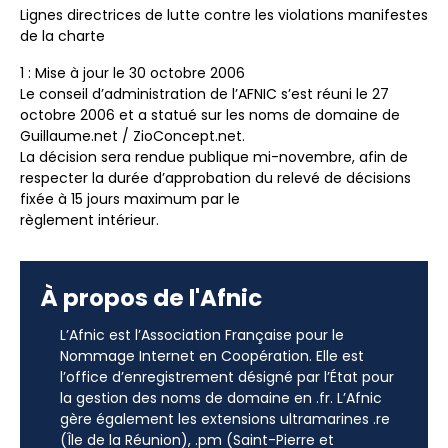
Lignes directrices de lutte contre les violations manifestes
de la charte
1 : Mise à jour le 30 octobre 2006
Le conseil d’administration de l’AFNIC s’est réuni le 27
octobre 2006 et a statué sur les noms de domaine de
Guillaume.net / ZioConcept.net.
La décision sera rendue publique mi-novembre, afin de
respecter la durée d’approbation du relevé de décisions
fixée à 15 jours maximum par le
règlement intérieur.
À propos de l'Afnic
L’Afnic est l’Association Française pour le
Nommage Internet en Coopération. Elle est
l’office d’enregistrement désigné par l’État pour
la gestion des noms de domaine en .fr. L’Afnic
gère également les extensions ultramarines .re
(Île de la Réunion), .pm (Saint-Pierre et