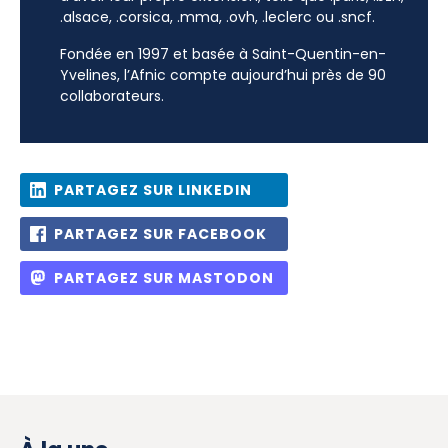
.alsace, .corsica, .mma, .ovh, .leclerc ou .sncf.
Fondée en 1997 et basée à Saint-Quentin-en-
Yvelines, l’Afnic compte aujourd’hui près de 90
collaborateurs.
PARTAGEZ SUR LINKEDIN
PARTAGEZ SUR FACEBOOK
PARTAGEZ SUR MASTODON