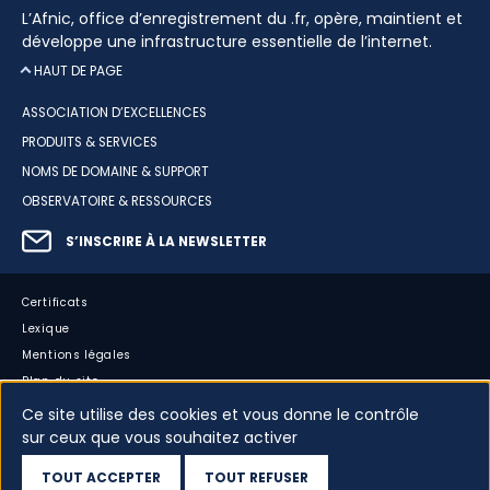
L’Afnic, office d’enregistrement du .fr, opère, maintient et
développe une infrastructure essentielle de l’internet.
HAUT DE PAGE
ASSOCIATION D’EXCELLENCES
PRODUITS & SERVICES
NOMS DE DOMAINE & SUPPORT
OBSERVATOIRE & RESSOURCES
S’INSCRIRE À LA NEWSLETTER
Certificats
Lexique
Mentions légales
Plan du site
Accessibilité : partiellement conforme
Ce site utilise des cookies et vous donne le contrôle
Cookies
sur ceux que vous souhaitez activer
Vos données
TOUT ACCEPTER
TOUT REFUSER
Dispositif d’alerte