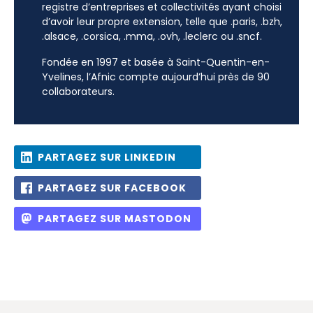
registre d’entreprises et collectivités ayant choisi
d’avoir leur propre extension, telle que .paris, .bzh,
.alsace, .corsica, .mma, .ovh, .leclerc ou .sncf.
Fondée en 1997 et basée à Saint-Quentin-en-
Yvelines, l’Afnic compte aujourd’hui près de 90
collaborateurs.
PARTAGEZ SUR LINKEDIN
PARTAGEZ SUR FACEBOOK
PARTAGEZ SUR MASTODON