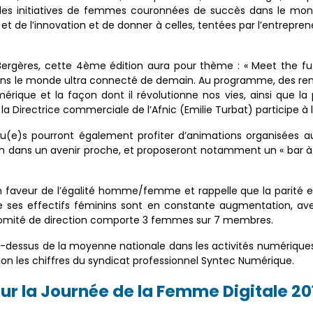
des initiatives de femmes couronnées de succès dans le mon
 de l’innovation et de donner à celles, tentées par l’entrepreneu
Bergères, cette 4ème édition aura pour thème : « Meet the futu
ans le monde ultra connecté de demain. Au programme, des renc
érique et la façon dont il révolutionne nos vies, ainsi que 
 la Directrice commerciale de l’Afnic (Emilie Turbat) participe à
u(e)s pourront également profiter d’animations organisées au 
 dans un avenir proche, et proposeront notamment un « bar à c
 en faveur de l’égalité homme/femme et rappelle que la parité 
 ses effectifs féminins sont en constante augmentation, avec
 comité de direction comporte 3 femmes sur 7 membres.
 au-dessus de la moyenne nationale dans les activités numériqu
lon les chiffres du syndicat professionnel Syntec Numérique.
ur la Journée de la Femme Digitale 201