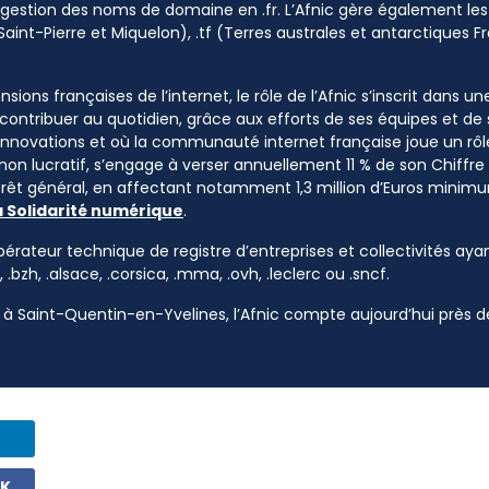
a gestion des noms de domaine en .fr. L’Afnic gère également les
Saint-Pierre et Miquelon), .tf (Terres australes et antarctiques Fr
sions françaises de l’internet, le rôle de l’Afnic s’inscrit dans u
à contribuer au quotidien, grâce aux efforts de ses équipes et d
 innovations et où la communauté internet française joue un rôle
 non lucratif, s’engage à verser annuellement 11 % de son Chiffre d
ntérêt général, en affectant notamment 1,3 million d’Euros mini
a Solidarité numérique
.
pérateur technique de registre d’entreprises et collectivités ayan
, .bzh, .alsace, .corsica, .mma, .ovh, .leclerc ou .sncf.
à Saint-Quentin-en-Yvelines, l’Afnic compte aujourd’hui près de
OK