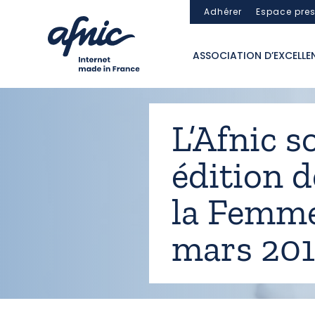
Panneau de gestion des cookies
Adhérer
Espace pre
ASSOCIATION D’EXCELLE
L’Afnic s
édition d
la Femme
mars 20