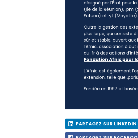
désigné par l’État pour l
(Île de la Réunion), .pm (
Futuna) et .yt (Mayotte).
Outre la gestion des exten
plus large, qui consiste 
sûr et stable, ouvert aux
l’Afnic, association à but
du .fr à des actions d’i
Fondation Afnic pour l
L’Afnic est également l’o
extension, telle que .paris
Fondée en 1997 et basée 
PARTAGEZ SUR LINKEDIN
PARTAGEZ SUR FACEBO