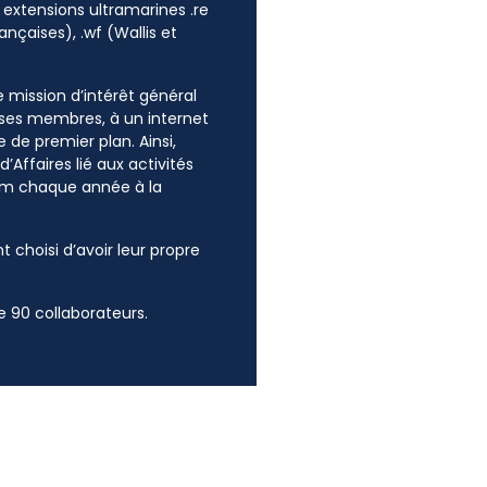
 extensions ultramarines .re
ançaises), .wf (Wallis et
ne mission d’intérêt général
e ses membres, à un internet
 de premier plan. Ainsi,
’Affaires lié aux activités
mum chaque année à la
t choisi d’avoir leur propre
 90 collaborateurs.