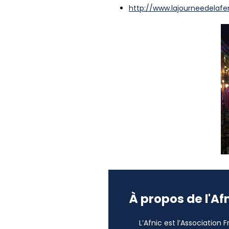
http://www.lajourneedelafe
À propos de l'Af
L’Afnic est l’Association