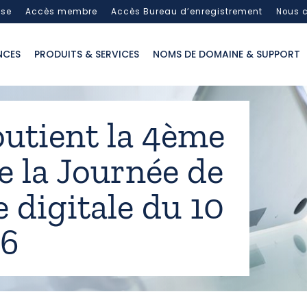
sse
Accès membre
Accès Bureau d’enregistrement
Nous c
NCES
PRODUITS & SERVICES
NOMS DE DOMAINE & SUPPORT
outient la 4ème
e la Journée de
 digitale du 10
16