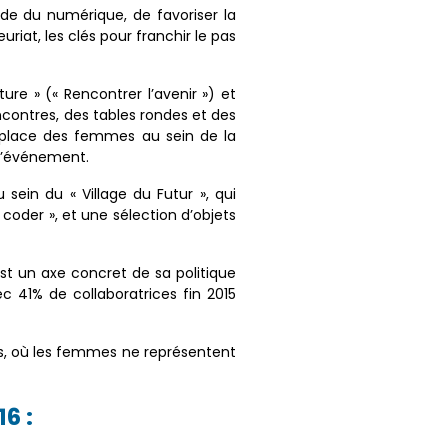
de du numérique, de favoriser la
riat, les clés pour franchir le pas
re » (« Rencontrer l’avenir ») et
ontres, des tables rondes et des
la place des femmes au sein de la
 l’événement.
sein du « Village du Futur », qui
oder », et une sélection d’objets
est un axe concret de sa politique
 41% de collaboratrices fin 2015
es, où les femmes ne représentent
6 :