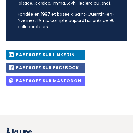
.alsace, .corsica, .mma, .ovh, .leclerc ou .sncf.
Fondée en 1997 et basée à Saint-Quentin-en-
Yvelines, l’Afnic compte aujourd’hui près de 90
collaborateurs.
PARTAGEZ SUR LINKEDIN
PARTAGEZ SUR FACEBOOK
PARTAGEZ SUR MASTODON
À la une