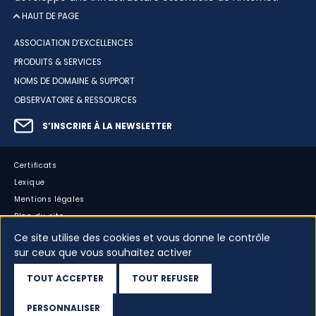
HAUT DE PAGE
ASSOCIATION D’EXCELLENCES
PRODUITS & SERVICES
NOMS DE DOMAINE & SUPPORT
OBSERVATOIRE & RESSOURCES
S’INSCRIRE À LA NEWSLETTER
Certificats
Lexique
Mentions légales
Plan du site
Accessibilité : partiellement conforme
Ce site utilise des cookies et vous donne le contrôle
sur ceux que vous souhaitez activer
Cookies
Vos données
TOUT ACCEPTER
TOUT REFUSER
Dispositif d’alerte
PERSONNALISER