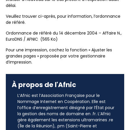
délai.
Veuillez trouver ci-après, pour information, l’ordonnance
de référé.
Ordonnance de référé du 14 décembre 2004 – Affaire N.,
EuroDNS / AFNIC (565 Ko)
Pour une impression, cochez la fonction « Ajuster les
grandes pages » proposée par votre gestionnaire
d’impression.
À propos de l'Afnic
L’Afnic est l’Association Française pour le
Nommage Internet en Coopération. Elle est
l’office d’enregistrement désigné par l’État pour
la gestion des noms de domaine en .fr. L’Afnic
gère également les extensions ultramarines .re
(Île de la Réunion), .pm (Saint-Pierre et