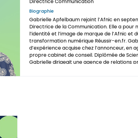
Directrice Communication
Biographie
Gabrielle Apfelbaum rejoint l’Afnic en sep
Directrice de la Communication. Elle a pour m
l’identité et l’image de marque de l’Afnic e
transformation numérique Réussir-en.fr. Gabr
d’expérience acquise chez l’annonceur, en 
propre cabinet de conseil. Diplômée de Sci
Gabrielle dirigeait une agence de relations p
les sujets tech et innovation entre 2013 et 20
de Responsable de la Communication au sein
dédiée aux droits des femmes. Gabrielle a dé
l’agence de publicité Dufresne Corrigan Scar
de chef de publicité, chef de groupe puis Re
Développement jusqu’en 2010.