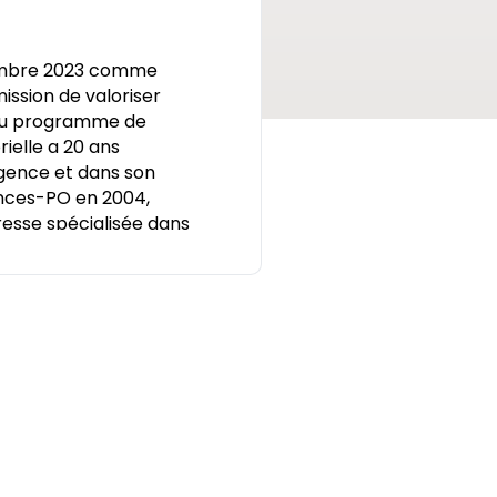
tembre 2023 comme
ission de valoriser
t du programme de
ielle a 20 ans
agence et dans son
ences-PO en 2004,
resse spécialisée dans
23. Elle a occupé le poste
 d’une association
buté sa carrière dans
lett en 2004, au poste
sponsable du