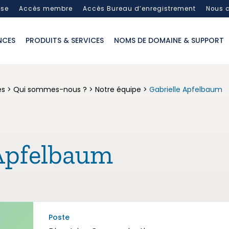
sse
Accès membre
Accès Bureau d’enregistrement
Nous c
NCES
PRODUITS & SERVICES
NOMS DE DOMAINE & SUPPORT
es
>
Qui sommes-nous ?
>
Notre équipe
>
Gabrielle Apfelbaum
 Apfelbaum
Poste