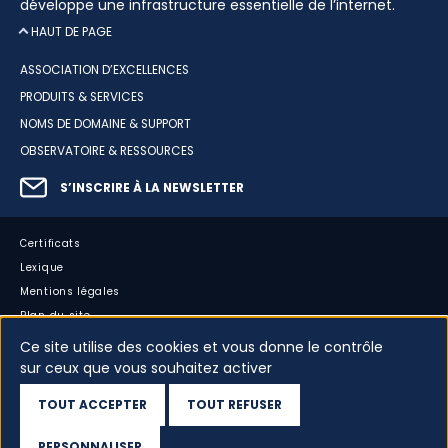
développe une infrastructure essentielle de l’internet.
HAUT DE PAGE
ASSOCIATION D’EXCELLENCES
PRODUITS & SERVICES
NOMS DE DOMAINE & SUPPORT
OBSERVATOIRE & RESSOURCES
S’INSCRIRE À LA NEWSLETTER
Certificats
Lexique
Mentions légales
Plan du site
Accessibilité : partiellement conforme
Ce site utilise des cookies et vous donne le contrôle
Cookies
sur ceux que vous souhaitez activer
Vos données
TOUT ACCEPTER
TOUT REFUSER
Dispositif d’alerte
PERSONNALISER