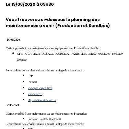
Le 19/08/2020 à 09h30
Vous trouverez ci-dessous le planning des
maintenances à venir (Production et Sandbox)
24/08/2020
L’Afnic procède à une maintenance sur ses équipements en Production et Sandbox
[.FR, .OVH, .BZH, .ALSACE, .CORSICA, .PARIS, .LECLERC, .MUSEUM] de 07h00
à 08h00
Perturbations des services suivants durant la plage de maintenance :
EPP
Extranet
www.parl-expert.fr/fr/
www.afnic.fr
https://membres.afnic.fr/
02/09/2020
L’Afnic procède à une maintenance sur ses équipements en Production
[museum] de 08h00 à 09h00
Perturbations des services suivants durant la plage de maintenance :