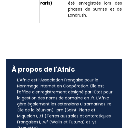
Paris)
été enregistrés lors des
phases de Sunrise et de
Landrush.
À propos de l'Afnic
L’Afnic est l’Association Française pour le
Nommage Internet en Coopération. Elle est
l’office d’enregistrement désigné par l’État pour
la gestion des noms de domaine en .fr. L’Afnic
gère également les extensions ultramarines .re
(Île de la Réunion), .pm (Saint-Pierre et
Miquelon), .tf (Terres australes et antarctiques
Françaises), .wf (Wallis et Futuna) et .yt