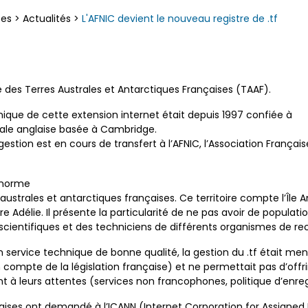
ces
>
Actualités
>
L'AFNIC devient le nouveau registre de .tf
e des Terres Australes et Antarctiques Françaises (TAAF).
nique de cette extension internet était depuis 1997 confiée à
e anglaise basée à Cambridge.
gestion est en cours de transfert à l’AFNIC, l’Association Franç
a norme
 australes et antarctiques françaises. Ce territoire compte l’Île Am
erre Adélie. Il présente la particularité de ne pas avoir de popu
ientifiques et des techniciens de différents organismes de re
 service technique de bonne qualité, la gestion du .tf était me
 compte de la législation française) et ne permettait pas d’offri
nt à leurs attentes (services non francophones, politique d’enreg
nçaises ont demandé à l’ICANN (Internet Corporation for Assign