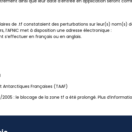
istrement ainsi que leur date d’entrée en application seront c
tulaires de .tf constataient des perturbations sur leur(s) nom(s
rs, l’AFNIC met à disposition une adresse électronique :
 s’effectuer en français ou en anglais.
M
 et Antarctiques Françaises (TAAF)
/2005 : le blocage de la zone tf a été prolongé. Plus d’informations