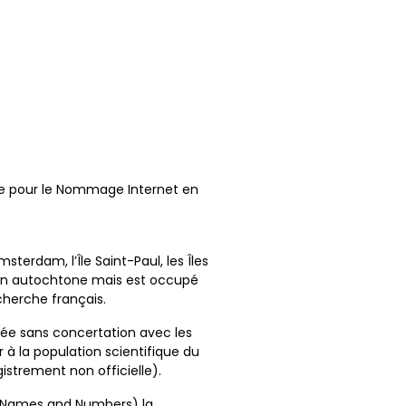
aise pour le Nommage Internet en
sterdam, l’Île Saint-Paul, les Îles
lation autochtone mais est occupé
cherche français.
née sans concertation avec les
r à la population scientifique du
istrement non officielle).
ed Names and Numbers) la