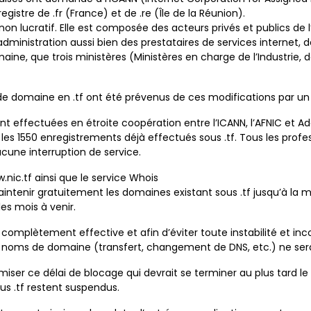
registre de .fr (France) et de .re (Île de la Réunion).
non lucratif. Elle est composée des acteurs privés et publics de l
administration aussi bien des prestataires de services internet, de
ine, que trois ministères (Ministères en charge de l’Industrie,
e domaine en .tf ont été prévenus de ces modifications par un 
ont effectuées en étroite coopération entre l’ICANN, l’AFNIC e
les 1550 enregistrements déjà effectués sous .tf. Tous les prof
cune interruption de service.
.nic.tf ainsi que le service Whois
 maintenir gratuitement les domaines existant sous .tf jusqu’à la 
les mois à venir.
 complètement effective et afin d’éviter toute instabilité et in
es noms de domaine (transfert, changement de DNS, etc.) ne sera
iser ce délai de blocage qui devrait se terminer au plus tard l
s .tf restent suspendus.