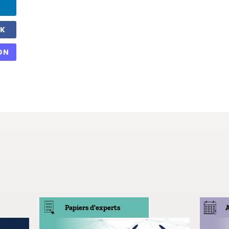
OK
ON
Papiers d'experts