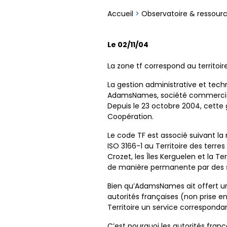
Accueil
>
Observatoire & ressour
Le 02/11/04
La zone tf correspond au territoir
La gestion administrative et tech
AdamsNames, société commercial
Depuis le 23 octobre 2004, cette 
Coopération.
Le code TF est associé suivant l
ISO 3166-1 au Territoire des terres
Crozet, les Îles Kerguelen et la T
de manière permanente par des sc
Bien qu’AdamsNames ait offert un
autorités françaises (non prise en
Territoire un service corresponda
C’est pourquoi les autorités fra