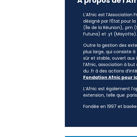
À propos de l'Af
L’Afnic est l’Association
désigné par l’État pour l
(Île de la Réunion), .pm (
Futuna) et .yt (Mayotte).
Outre la gestion des exten
plus large, qui consiste 
sûr et stable, ouvert aux
l’Afnic, association à but
du .fr à des actions d’i
Fondation Afnic pour l
L’Afnic est également l’o
extension, telle que .paris
Fondée en 1997 et basée 