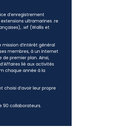
ffice d’enregistrement
 extensions ultramarines .re
ançaises), .wf (Wallis et
ne mission d’intérêt général
e ses membres, à un internet
 de premier plan. Ainsi,
’Affaires lié aux activités
mum chaque année à la
t choisi d’avoir leur propre
 90 collaborateurs.