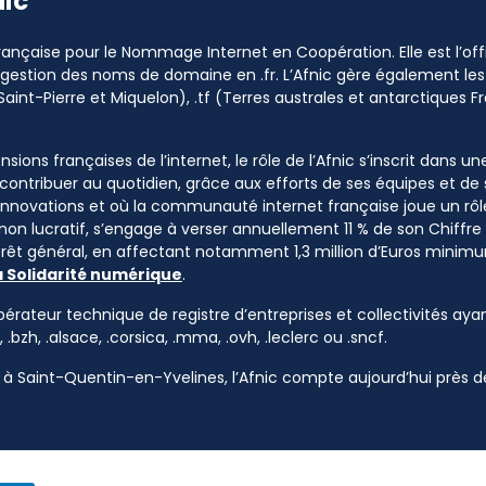
nic
 Française pour le Nommage Internet en Coopération. Elle est l’o
a gestion des noms de domaine en .fr. L’Afnic gère également les
Saint-Pierre et Miquelon), .tf (Terres australes et antarctiques Fr
sions françaises de l’internet, le rôle de l’Afnic s’inscrit dans u
à contribuer au quotidien, grâce aux efforts de ses équipes et d
 innovations et où la communauté internet française joue un rôle
 non lucratif, s’engage à verser annuellement 11 % de son Chiffre d
ntérêt général, en affectant notamment 1,3 million d’Euros mini
a Solidarité numérique
.
pérateur technique de registre d’entreprises et collectivités ayan
, .bzh, .alsace, .corsica, .mma, .ovh, .leclerc ou .sncf.
à Saint-Quentin-en-Yvelines, l’Afnic compte aujourd’hui près de