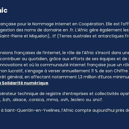
nic
 Française pour le Nommage Internet en Coopération. Elle est l’o
a gestion des noms de domaine en .fr. L’Afnic gère également les
Saint-Pierre et Miquelon), .tf (Terres australes et antarctiques Fr
sions françaises de l’internet, le rôle de l’Afnic s’inscrit dans u
à contribuer au quotidien, grâce aux efforts de ses équipes et d
 innovations et où la communauté internet française joue un rôle
 non lucratif, s’engage à verser annuellement 11 % de son Chiffre d
ntérêt général, en affectant notamment 1,3 million d’Euros mini
a Solidarité numérique
.
pérateur technique de registre d’entreprises et collectivités ayan
, .bzh, .alsace, .corsica, .mma, .ovh, .leclerc ou .sncf.
à Saint-Quentin-en-Yvelines, l’Afnic compte aujourd’hui près de