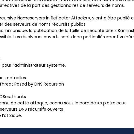
correctives de la part des gestionnaires de serveurs de noms.
ecursive Nameservers in Reflector Attacks », vient d’être publié 
ster des serveurs de noms récursifs publics.
mmuniqué, la publication de la faille de sécurité dite « Kaminsky
ssible. Les résolveurs ouverts sont donc particulièrement vulnérab
r
 pour l’administrateur système.
es actuelles.
 Threat Posed by DNS Recursion
OSes, thanks
nnu de cette attaque, connu sous le nom de « x.p.ctrc.cc ».
serveurs DNS récursifs ouverts
 l’attaque.