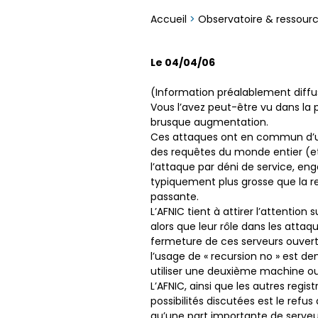
Accueil
>
Observatoire & ressour
Le 04/04/06
(Information préalablement diffu
Vous l’avez peut-être vu dans la p
brusque augmentation.
Ces attaques ont en commun d’utili
des requêtes du monde entier (et p
l’attaque par déni de service, en
typiquement plus grosse que la re
passante.
L’AFNIC tient à attirer l’attention
alors que leur rôle dans les atta
fermeture de ces serveurs ouvert
l’usage de « recursion no » est dem
utiliser une deuxième machine o
L’AFNIC, ainsi que les autres regi
possibilités discutées est le refus
qu’une part importante de serveur