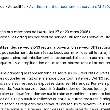
ces
>
Actualités
>
Avertissement concernant les serveurs DNS réc
sée aux membres de l’AFNIC les 27 et 29 mars 2006)
resse, les attaques par déni de service utilisant des serveurs DN
ser des serveurs DNS récursifs ouverts. Un serveur DNS récursif 
as seulement de son réseau local, comme il devrait le faire). Il 
gageant ainsi potentiellement la responsabilité de son administr
quête, il y a amplification de l’attaque, permettant à l’attaqu
 sur le danger que représentent les serveurs DNS récursifs ouverts
ques actuelles en fait une menace pour tout l’internet. L’AFNIC
s, selon les méthodes exposées dans les références. Par exemple
andé. Pour le service récursif à destination du réseau local (et de
u bien un deuxième démon sur la même machine ou encore les 
stres de TLD, poursuit la réflexion quant aux autres mesures à ad
 de servir les requêtes des serveurs DNS récursifs ouverts. Pour l
s de noms sur le réseau sont des récursifs ouverts, ce qui mérit