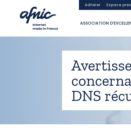
Panneau de gestion des cookies
Adhérer
Espace pre
ASSOCIATION D’EXCELLE
Avertiss
concerna
DNS récu