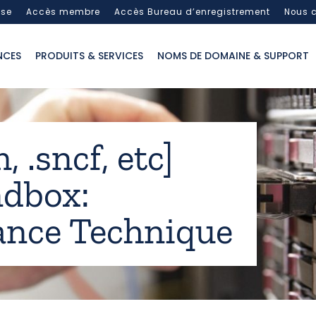
sse
Accès membre
Accès Bureau d’enregistrement
Nous c
NCES
PRODUITS & SERVICES
NOMS DE DOMAINE & SUPPORT
 .sncf, etc]
dbox:
nce Technique