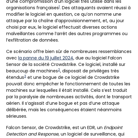
d’une compromission d’un logiciel très utilisé dans les
1
organisations françaises
. Des attaquants avaient réussi à
modifier le logiciel en question, ce qu’on nomme une
attaque par la chaîne d’approvisionnement, et, au jour
choisi par eux, le logiciel effectuait diverses actions
malveillantes comme l’arrêt des autres programmes ou
l’exfiltration de données.
Ce scénario offre bien sûr de nombreuses ressemblances
avec
la panne du 19 juillet 2024
, due au logiciel Falcon
Sensor de la société Crowdstrike. Ce logiciel, installé sur
2
beaucoup de machines
, disposait de privilèges très
3
étendus
et une bogue de ce logiciel de Crowdstrike
pouvait donc empêcher le fonctionnement de toutes les
machines sur lesquelles il était installé. Cela s’est traduit
par la paralysie de nombreuses activités, dont le transport
aérien. Il s’agissait d’une bogue et pas d’une attaque
délibérée, mais les conséquences étaient néanmoins
sérieuses.
Falcon Sensor, de Crowdstrike, est un EDR, un
Endpoint
Detection and Response
, un logiciel de surveillance, qui