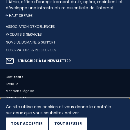
L’Afnic, office d’enregistrement du .fr, opère, maintient et
développe une infrastructure essentielle de l’internet.
HAUT DE PAGE
ASSOCIATION D’EXCELLENCES
PRODUITS & SERVICES
NOMS DE DOMAINE & SUPPORT
OBSERVATOIRE & RESSOURCES
S’INSCRIRE À LA NEWSLETTER
Certificats
Lexique
Mentions légales
Plan du site
Accessibilité : partiellement conforme
Ce site utilise des cookies et vous donne le contrôle
Cookies
sur ceux que vous souhaitez activer
Vos données
TOUT ACCEPTER
TOUT REFUSER
Dispositif d’alerte