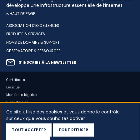
développe une infrastructure essentielle de l’internet.
HAUT DE PAGE
ASSOCIATION D’EXCELLENCES
PRODUITS & SERVICES
NOMS DE DOMAINE & SUPPORT
OBSERVATOIRE & RESSOURCES
S’INSCRIRE À LA NEWSLETTER
Certificats
Lexique
Mentions légales
Plan du site
Accessibilité : partiellement conforme
Ce site utilise des cookies et vous donne le contrôle
sur ceux que vous souhaitez activer
Cookies
Vos données
TOUT ACCEPTER
TOUT REFUSER
Dispositif d’alerte