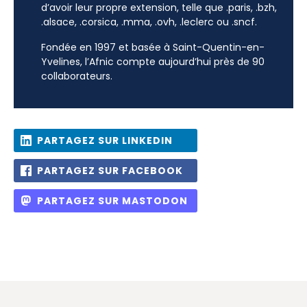
d’avoir leur propre extension, telle que .paris, .bzh,
.alsace, .corsica, .mma, .ovh, .leclerc ou .sncf.
Fondée en 1997 et basée à Saint-Quentin-en-
Yvelines, l’Afnic compte aujourd’hui près de 90
collaborateurs.
PARTAGEZ SUR LINKEDIN
PARTAGEZ SUR FACEBOOK
PARTAGEZ SUR MASTODON