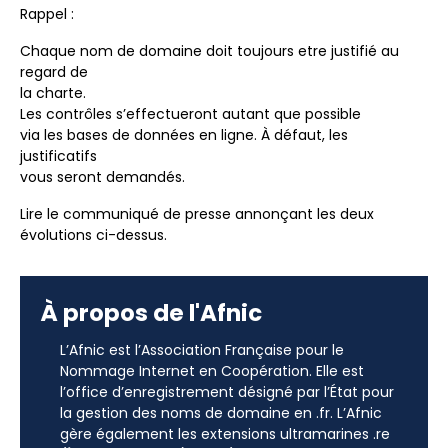
Rappel :
Chaque nom de domaine doit toujours etre justifié au
regard de
la charte.
Les contrôles s’effectueront autant que possible
via les bases de données en ligne. À défaut, les
justificatifs
vous seront demandés.
Lire le communiqué de presse annonçant les deux
évolutions ci-dessus.
À propos de l'Afnic
L’Afnic est l’Association Française pour le
Nommage Internet en Coopération. Elle est
l’office d’enregistrement désigné par l’État pour
la gestion des noms de domaine en .fr. L’Afnic
gère également les extensions ultramarines .re