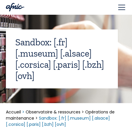
Panneau de gestion des cookies
Sandbox: [.fr]
[.museum] [.alsace]
[.corsica] [.paris] [.bzh]
[ovh]
Accueil
>
Observatoire & ressources
>
Opérations de
maintenance
>
Sandbox: [.fr] [.museum] [.alsace]
[.corsica] [.paris] [.bzh] [ovh]