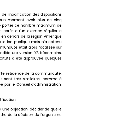
 de modification des dispositions
ucun moment avoir plus de cinq
st de porter ce nombre maximum de
ée après qu’un examen régulier a
ts en dehors de la région Amérique
ltation publique mais n’a obtenu
munauté était alors focalisée sur
andidature version 97. Néanmoins,
statuts a été approuvée quelques
forte réticence de la communauté,
es sont très similaires, comme à
 par le Conseil d’administration,
ification
é une objection, décider de quelle
adre de la décision de l’organisme