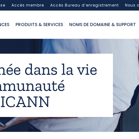
sse
Accès membre
Accès Bureau d’enregistrement
Nous c
NCES
PRODUITS & SERVICES
NOMS DE DOMAINE & SUPPORT
ée dans la vie
ommunauté
e ICANN