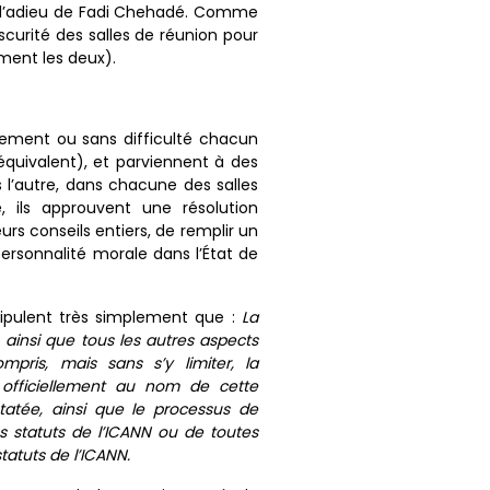
e d’adieu de Fadi Chehadé. Comme
bscurité des salles de réunion pour
ement les deux).
ement ou sans difficulté chacun
’équivalent), et parviennent à des
s l’autre, dans chacune des salles
 ils approuvent une résolution
urs conseils entiers, de remplir un
ersonnalité morale dans l’État de
tipulent très simplement que :
La
 ainsi que tous les autres aspects
pris, mais sans s’y limiter, la
 officiellement au nom de cette
statée, ainsi que le processus de
es statuts de l’ICANN ou de toutes
atuts de l’ICANN.