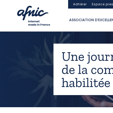
Panneau de gestion des cookies
Adhérer
Espace pre
ASSOCIATION D’EXCELLE
Une journ
de la c
habilité