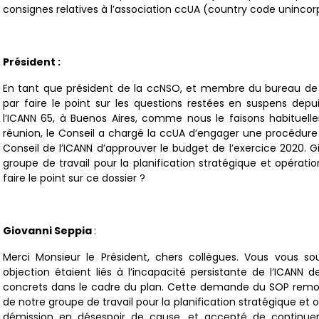
consignes relatives à l’association ccUA (country code unincor
Président :
En tant que président de la ccNSO, et membre du bureau de
par faire le point sur les questions restées en suspens depui
l’ICANN 65, à Buenos Aires, comme nous le faisons habituell
réunion, le Conseil a chargé la ccUA d’engager une procédure 
Conseil de l’ICANN d’approuver le budget de l’exercice 2020. G
groupe de travail pour la planification stratégique et opératio
faire le point sur ce dossier ?
Giovanni Seppia
:
Merci Monsieur le Président, chers collègues. Vous vous s
objection étaient liés à l’incapacité persistante de l’ICANN d
concrets dans le cadre du plan. Cette demande du SOP remon
de notre groupe de travail pour la planification stratégique et 
démission en désespoir de cause, et accepté de continuer