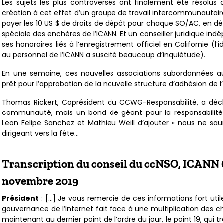
Les sujets les plus controversés ont finalement été résolus 
création à cet effet d’un groupe de travail intercommunautair
payer les 10 US $ de droits de dépôt pour chaque SO/AC, en d
spéciale des enchères de l’ICANN. Et un conseiller juridique i
ses honoraires liés à l’enregistrement officiel en Californie (
au personnel de l’ICANN a suscité beaucoup d’inquiétude).
En une semaine, ces nouvelles associations subordonnées au
prêt pour l’approbation de la nouvelle structure d’adhésion de l’I
Thomas Rickert, Coprésident du CCWG-Responsabilité, a déclar
communauté, mais un bond de géant pour la responsabilité »
Leon Felipe Sanchez et Mathieu Weill d’ajouter « nous ne saur
dirigeant vers la fête…
Transcription du conseil du ccNSO, ICANN 6
novembre 2019
Président
: […] Je vous remercie de ces informations fort utile
gouvernance de l’Internet fait face à une multiplication des 
maintenant au dernier point de l’ordre du jour, le point 19, qui 