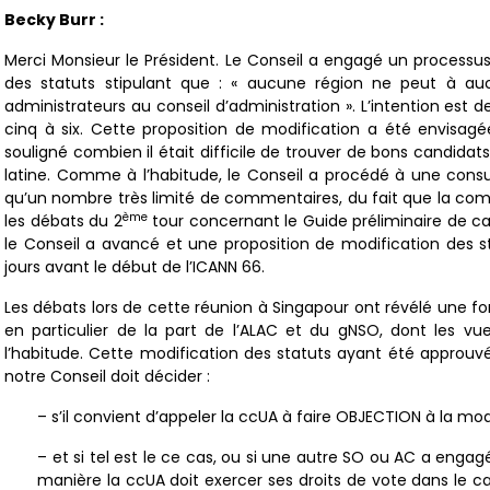
Becky Burr :
Merci Monsieur le Président. Le Conseil a engagé un processus
des statuts stipulant que : « aucune région ne peut à a
administrateurs au conseil d’administration ». L’intention e
cinq à six. Cette proposition de modification a été envisag
souligné combien il était difficile de trouver de bons candida
latine. Comme à l’habitude, le Conseil a procédé à une consu
qu’un nombre très limité de commentaires, du fait que la com
ème
les débats du 2
tour concernant le Guide préliminaire de c
le Conseil a avancé et une proposition de modification des 
jours avant le début de l’ICANN 66.
Les débats lors de cette réunion à Singapour ont révélé une 
en particulier de la part de l’ALAC et du gNSO, dont les vu
l’habitude. Cette modification des statuts ayant été approuvée
notre Conseil doit décider :
– s’il convient d’appeler la ccUA à faire OBJECTION à la mod
– et si tel est le ce cas, ou si une autre SO ou AC a engag
manière la ccUA doit exercer ses droits de vote dans le c