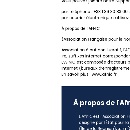
Vous pouvez joindre notre Support
par téléphone : +33 1 39 30 83 00 ;
par courrier électronique : utilise
À propos de l’AFNIC
(Association Française pour le 
Association à but non lucratif, l
.re, suffixes internet correspondan
L’AFNIC est composée d’acteurs pub
Internet (bureaux d’enregistreme
En savoir plus : www.afnic.fr
À propos de l'Af
L’Afnic est l’Association
désigné par l’État pour l
(Île de la Réunion), .pm (