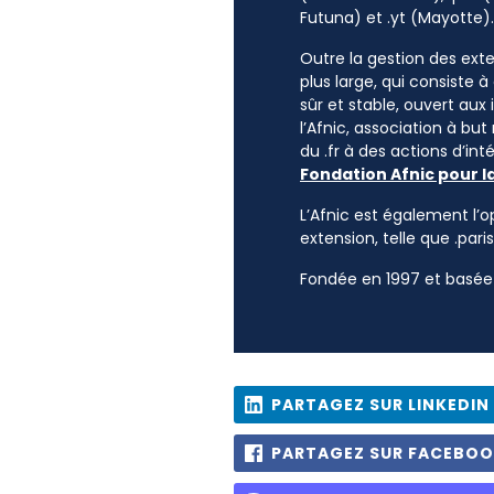
Futuna) et .yt (Mayotte).
Outre la gestion des exten
plus large, qui consiste 
sûr et stable, ouvert aux
l’Afnic, association à but
du .fr à des actions d’i
Fondation Afnic pour l
L’Afnic est également l’o
extension, telle que .paris
Fondée en 1997 et basée 
PARTAGEZ SUR LINKEDIN
PARTAGEZ SUR FACEBO