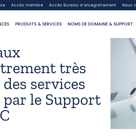
sse
Accès membre
Accès Bureau d’enregistrement
Nous c
NCES
PRODUITS & SERVICES
NOMS DE DOMAINE & SUPPORT
aux
strement très
s des services
 par le Support
IC