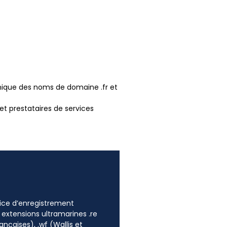
chnique des noms de domaine .fr et
 et prestataires de services
ffice d’enregistrement
 extensions ultramarines .re
ançaises), .wf (Wallis et