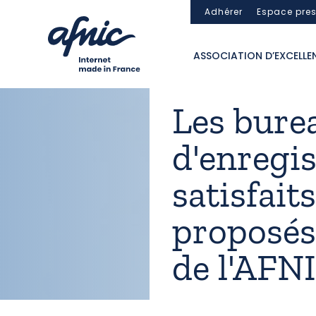
Panneau de gestion des cookies
Adhérer
Espace pre
ASSOCIATION D’EXCELLE
Les bure
d'enregi
satisfait
proposés
de l'AFN