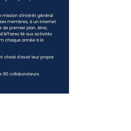
ne mission d’intérêt général
e ses membres, à un internet
 de premier plan. Ainsi,
’Affaires lié aux activités
mum chaque année à la
t choisi d’avoir leur propre
 90 collaborateurs.