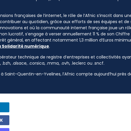
sions françaises de l’internet, le rôle de l’Afnic s’inscrit dans u
à contribuer au quotidien, grâce aux efforts de ses équipes et d
 innovations et où la communauté internet française joue un rôle
 non lucratif, s’engage à verser annuellement 11 % de son Chiffre d
ntérêt général, en affectant notamment 1,3 million d’Euros mini
a Solidarité numérique
.
pérateur technique de registre d’entreprises et collectivités ayan
, .bzh, .alsace, .corsica, .mma, .ovh, .leclerc ou .sncf.
à Saint-Quentin-en-Yvelines, l’Afnic compte aujourd’hui près de
OK