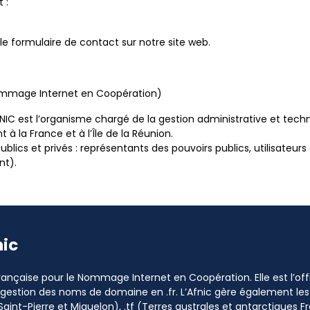
 :
z le formulaire de contact sur notre site web.
Nommage Internet en Coopération)
’AFNIC est l’organisme chargé de la gestion administrative et te
t à la France et à l’Île de la Réunion.
lics et privés : représentants des pouvoirs publics, utilisateurs
nt).
nic
 Française pour le Nommage Internet en Coopération. Elle est l’o
a gestion des noms de domaine en .fr. L’Afnic gère également les
Saint-Pierre et Miquelon), .tf (Terres australes et antarctiques Fr