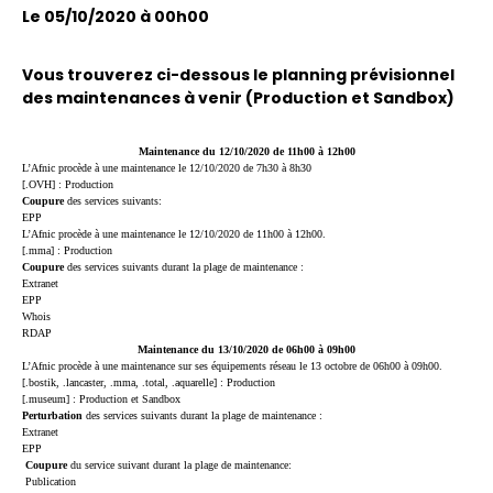
Le 05/10/2020 à 00h00
Vous trouverez ci-dessous le planning prévisionnel
des maintenances à venir (Production et Sandbox)
Maintenance du 12/10/2020 de 11h00 à 12h00
L’Afnic procède à une maintenance le 12/10/2020 de 7h30 à 8h30
[.OVH] : Production
Coupure
des services suivants:
EPP
L’Afnic procède à une maintenance le 12/10/2020 de 11h00 à 12h00.
[.mma] : Production
Coupure
des services suivants durant la plage de maintenance :
Extranet
EPP
Whois
RDAP
Maintenance du 13/10/2020 de 06h00 à 09h00
L’Afnic procède à une maintenance sur ses équipements réseau le 13 octobre de 06h00 à 09h00.
[.bostik, .lancaster, .mma, .total, .aquarelle] : Production
[.museum] : Production et Sandbox
Perturbation
des services suivants durant la plage de maintenance :
Extranet
EPP
Coupure
du service suivant durant la plage de maintenance:
Publication