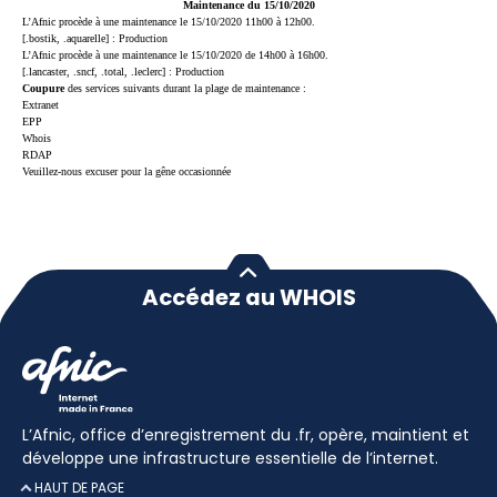
Maintenance du 15/10/2020
L’Afnic procède à une maintenance le 15/10/2020 11h00 à 12h00.
[.bostik, .aquarelle] : Production
L’Afnic procède à une maintenance le 15/10/2020 de 14h00 à 16h00.
[.lancaster, .sncf, .total, .leclerc] : Production
Coupure
des services suivants durant la plage de maintenance :
Extranet
EPP
Whois
RDAP
Veuillez-nous excuser pour la gêne occasionnée
Accédez au WHOIS
L’Afnic, office d’enregistrement du .fr, opère, maintient et
développe une infrastructure essentielle de l’internet.
HAUT DE PAGE