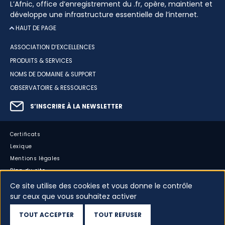
L’Afnic, office d’enregistrement du .fr, opère, maintient et
développe une infrastructure essentielle de l’internet.
HAUT DE PAGE
ASSOCIATION D’EXCELLENCES
PRODUITS & SERVICES
NOMS DE DOMAINE & SUPPORT
OBSERVATOIRE & RESSOURCES
S’INSCRIRE À LA NEWSLETTER
Certificats
Lexique
Mentions légales
Plan du site
Accessibilité : partiellement conforme
Ce site utilise des cookies et vous donne le contrôle
sur ceux que vous souhaitez activer
Cookies
Vos données
TOUT ACCEPTER
TOUT REFUSER
Dispositif d’alerte