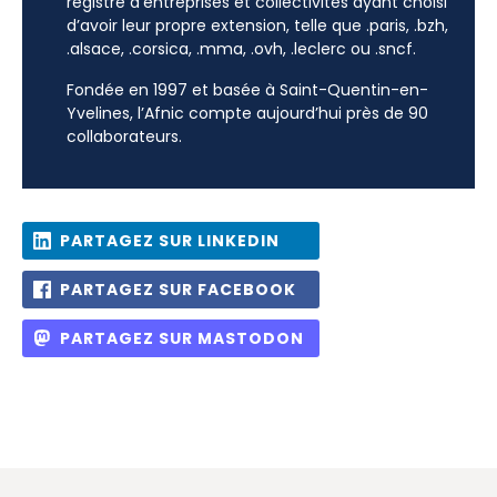
registre d’entreprises et collectivités ayant choisi
d’avoir leur propre extension, telle que .paris, .bzh,
.alsace, .corsica, .mma, .ovh, .leclerc ou .sncf.
Fondée en 1997 et basée à Saint-Quentin-en-
Yvelines, l’Afnic compte aujourd’hui près de 90
collaborateurs.
PARTAGEZ SUR LINKEDIN
PARTAGEZ SUR FACEBOOK
PARTAGEZ SUR MASTODON