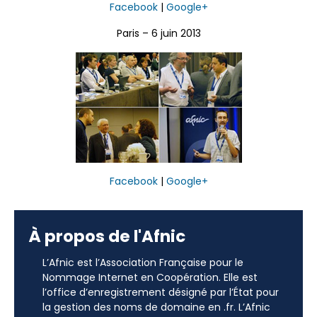
Facebook
|
Google+
Paris – 6 juin 2013
Facebook
|
Google+
À propos de l'Afnic
L’Afnic est l’Association Française pour le
Nommage Internet en Coopération. Elle est
l’office d’enregistrement désigné par l’État pour
la gestion des noms de domaine en .fr. L’Afnic