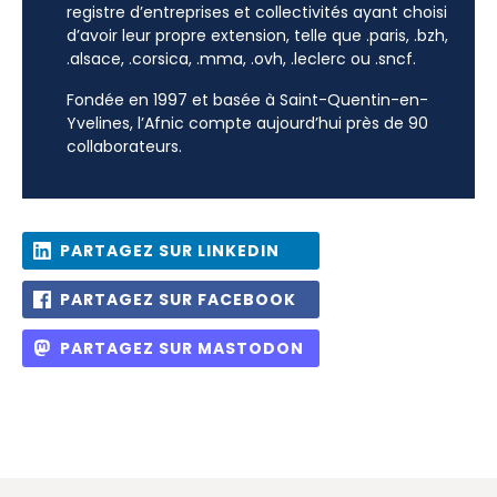
registre d’entreprises et collectivités ayant choisi
d’avoir leur propre extension, telle que .paris, .bzh,
.alsace, .corsica, .mma, .ovh, .leclerc ou .sncf.
Fondée en 1997 et basée à Saint-Quentin-en-
Yvelines, l’Afnic compte aujourd’hui près de 90
collaborateurs.
PARTAGEZ SUR LINKEDIN
PARTAGEZ SUR FACEBOOK
PARTAGEZ SUR MASTODON