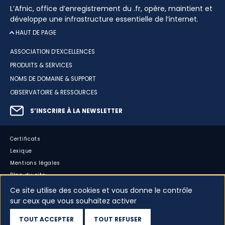
L’Afnic, office d’enregistrement du .fr, opère, maintient et
développe une infrastructure essentielle de l’internet.
HAUT DE PAGE
ASSOCIATION D’EXCELLENCES
PRODUITS & SERVICES
NOMS DE DOMAINE & SUPPORT
OBSERVATOIRE & RESSOURCES
S’INSCRIRE À LA NEWSLETTER
Certificats
Lexique
Mentions légales
Plan du site
Accessibilité : partiellement conforme
Ce site utilise des cookies et vous donne le contrôle
Cookies
sur ceux que vous souhaitez activer
Vos données
TOUT ACCEPTER
TOUT REFUSER
Dispositif d’alerte