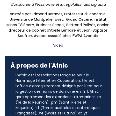
Consacrée à l’économie et la régulation des big data
animée par Edmond Baranes, Professeur d’Economie,
Université de Montpellier avec Grazia Cecere, Institut
Mines Télécom, Business School, Bertrand Pailhès, ancien
directeur de cabinet d’Axelle Lemaire et Jean-Baptiste
Soufron, Avocat associé chez FWPA Avocats
Vidéo
À propos de l'Afnic
L’Afnic est l’Association Française pour le
Nommage Internet en Coopération. Elle est
l’office d’enregistrement désigné par l’État pour
la gestion des noms de domaine en .fr. L’Afnic
gère également les extensions ultramarines .re
(Île de la Réunion), .pm (Saint-Pierre et
Miquelon), .tf (Terres australes et antarctiques
Françaises), .wf (Wallis et Futuna) et .yt