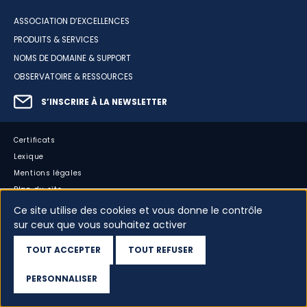
ASSOCIATION D’EXCELLENCES
PRODUITS & SERVICES
NOMS DE DOMAINE & SUPPORT
OBSERVATOIRE & RESSOURCES
S’INSCRIRE À LA NEWSLETTER
Certificats
Lexique
Mentions légales
Plan du site
Accessibilité : partiellement conforme
Ce site utilise des cookies et vous donne le contrôle
sur ceux que vous souhaitez activer
Cookies
Vos données
TOUT ACCEPTER
TOUT REFUSER
Dispositif d’alerte
PERSONNALISER