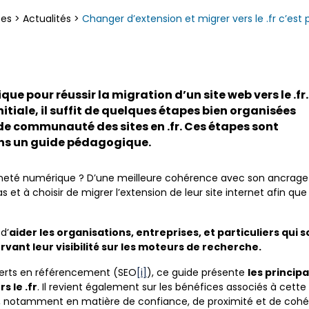
ces
>
Actualités
>
Changer d’extension et migrer vers le .fr c’est p
que pour réussir la migration d’un site web vers le .fr.
nitiale, il suffit de quelques étapes bien organisées
nde communauté des sites en .fr. Ces étapes sont
ns un guide pédagogique.
neté numérique ? D’une meilleure cohérence avec son ancrage ter
et à choisir de migrer l’extension de leur site internet afin qu
d’
aider les organisations, entreprises, et particuliers qui 
ant leur visibilité sur les moteurs de recherche.
xperts en référencement (SEO
[i]
), ce guide présente
les princip
s le .fr
. Il revient également sur les bénéfices associés à cette
is, notamment en matière de confiance, de proximité et de cohé