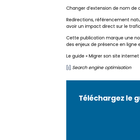
Changer d’extension de nom de d
Redirections, référencement natur
avoir un impact direct sur le trafic 
Cette publication marque une nou
des enjeux de présence en ligne et
Le guide « Migrer son site intern
[i]
Search engine optimisation
Téléchargez le g
Téléchargez le g