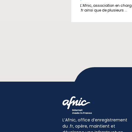
L’Afnic, association en char
.fr ainsi que de plusieurs ...
L’Afnic, office d’enregistrement
du .fr, opère, maintient et