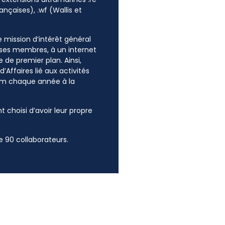
ançaises), .wf (Wallis et
ne mission d’intérêt général
e ses membres, à un internet
 de premier plan. Ainsi,
’Affaires lié aux activités
mum chaque année à la
t choisi d’avoir leur propre
 90 collaborateurs.