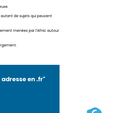
euse.
 autant de sujets qui peuvent
nement menées par l’Afnic autour
hargement.
 adresse en .fr"
 adresse en .fr"