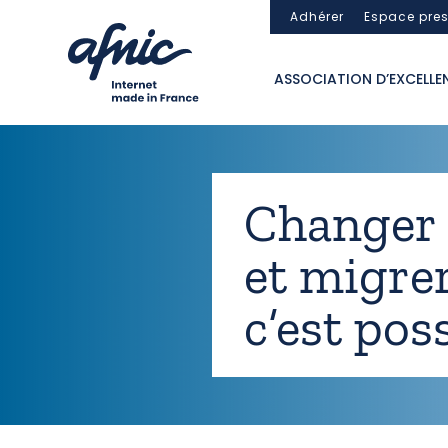
Panneau de gestion des cookies
Adhérer
Espace pre
ASSOCIATION D’EXCELLE
Changer 
et migrer 
c’est poss