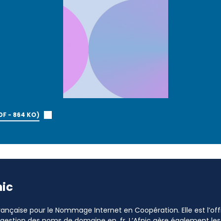
DF - 864 KO)
nic
 Française pour le Nommage Internet en Coopération. Elle est l’o
a gestion des noms de domaine en .fr. L’Afnic gère également les