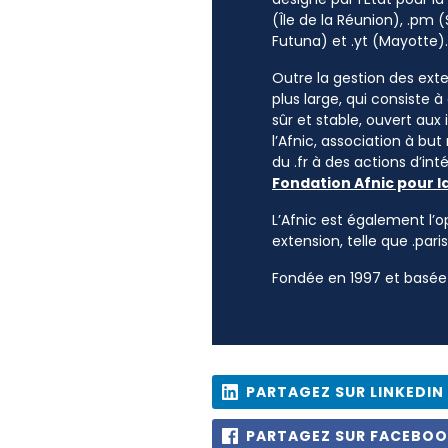
(Île de la Réunion), .pm (
Futuna) et .yt (Mayotte).
Outre la gestion des exten
plus large, qui consiste 
sûr et stable, ouvert aux
l’Afnic, association à but
du .fr à des actions d’i
Fondation Afnic pour l
L’Afnic est également l’o
extension, telle que .paris
Fondée en 1997 et basée 
PARTAGEZ SUR LINKEDIN
PARTAGEZ SUR FACEBO