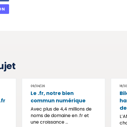
ON
ujet
09/04/26
18/0
Le .fr, notre bien
Bil
fr
commun numérique
ha
de
Avec plus de 4,4 millions de
noms de domaine en .fr et
L’A
une croissance ...
ch