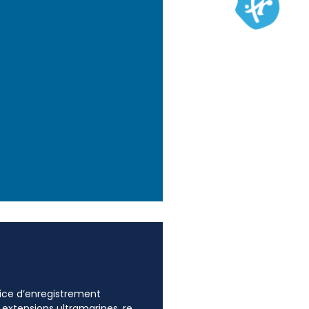
ffice d’enregistrement
 extensions ultramarines .re