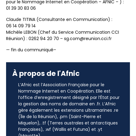
pour le Nommage Internet en Coopération – AFNIC – ) :
01 39 30 83 06
Claude TITINA (Consultante en Communication) :
06 14 09 79 14
Michèle LEBON (Chef du Service Communication CCI
Réunion) : 0262 94 20 70 – sg.com@reunion.cci.fr
— fin du communiqué–
À propos de l'Afnic
L’Afnic est l’Association Française pour le
Nommage Internet en Coopération. Elle est
l’office d’enregistrement désigné par l’État pour
la gestion des noms de domaine en .fr. L’Afnic
gère également les extensions ultramarines .re
(Île de la Réunion), .pm (Saint-Pierre et
Miquelon), .tf (Terres australes et antarctiques
Françaises), .wf (Wallis et Futuna) et .yt
(Mayotte).