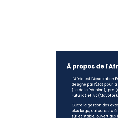
À propos de l'Af
L’Afnic est l’Association
désigné par l’État pour l
(Île de la Réunion), .pm (
Futuna) et .yt (Mayotte).
Outre la gestion des exten
plus large, qui consiste 
sûr et stable, ouvert aux