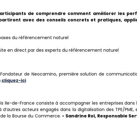
participants de comprendre comment
améliorer les per
partiront avec des conseils concrets et pratiques, appli
s bases du référencement naturel
 site en direct par des experts du référencement naturel
 Fondateur de Neocamino, première solution de communicatio
s
cliquez-ici
aris Ile-de-France ​consiste à accompagner les ​entreprises dans l
 à d’autres acteurs ​engagés dans la digitalisation des TPE/PME​,
m de la Bourse du Commerce. »
Sandrine Rol, Responsable Se