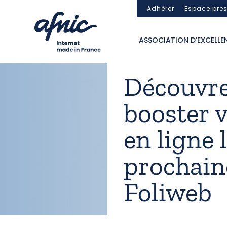
Panneau de gestion des cookies
Adhérer
Espace pre
ASSOCIATION D’EXCELLE
Découvr
booster 
en ligne 
prochain
Foliweb