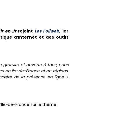
ir en .fr
rejoint
Les Foliweb,
1er
tique d’Internet et des outils
e gratuite et ouverte à tous, nous
s en Ile-de-France et en régions.
crète de la présence en ligne.
»
 d’Ile-de-France sur le thème