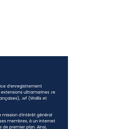
ffice d’enregistrement
 extensions ultramarines .re
ançaises), .wf (Wallis et
ne mission d’intérêt général
e ses membres, à un internet
 de premier plan. Ainsi,