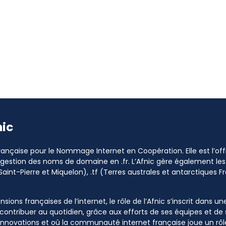
nic
 Française pour le Nommage Internet en Coopération. Elle est l’o
a gestion des noms de domaine en .fr. L’Afnic gère également les
Saint-Pierre et Miquelon), .tf (Terres australes et antarctiques Fr
sions françaises de l’internet, le rôle de l’Afnic s’inscrit dans u
à contribuer au quotidien, grâce aux efforts de ses équipes et d
 innovations et où la communauté internet française joue un rôle