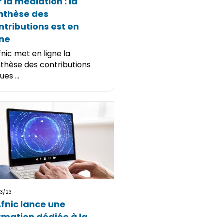
r la médiation : la
nthèse des
ntributions est en
gne
fnic met en ligne la
thèse des contributions
ues ...
3/23
Afnic lance une
rmation dédiée à la