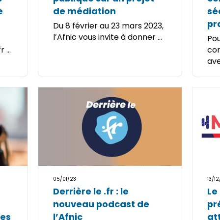
e
de médiation
sé
pra
Du 8 février au 23 mars 2023,
l’Afnic vous invite à donner ...
Pou
 ...
con
avec
05/01/23
13/1
Derrière le .fr : le
Le 
nouveau podcast de
pr
ues
l’Afnic
at