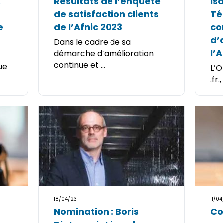
:
Résultats de l’enquête
Is
de satisfaction clients
Té
e
de l’Afnic 2023
co
d’
Dans le cadre de sa
l’A
démarche d’amélioration
continue et ...
ue
L’O
.fr.
18/04/23
11/04
Nomination : Boris
Co