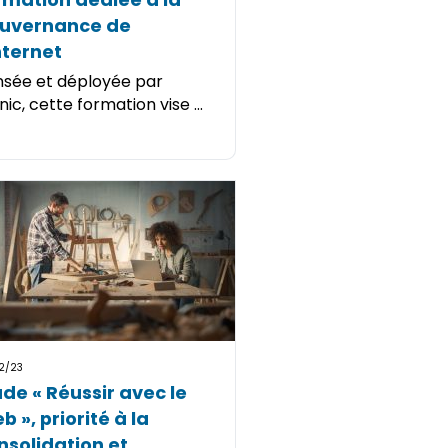
uvernance de
internet
sée et déployée par
fnic, cette formation vise ...
2/23
ude « Réussir avec le
 », priorité à la
nsolidation et