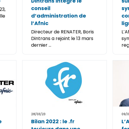
e
Dintrans intègre le
su
conseil
sy
23,
d’administration de
co
lle
l’Afnic
li
Directeur de RENATER, Boris
L’A
Dintrans a rejoint le 13 mars
syn
dernier ...
reç
28/03/23
09/0
e
Bilan 2022 : le .fr
L’
toujours dans une
fo