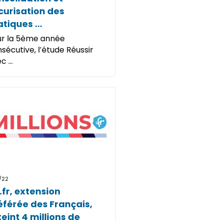
curisation des
tiques ...
r la 5ème année
sécutive, l’étude Réussir
 ...
2/22
.fr, extension
éférée des Français,
teint 4 millions de