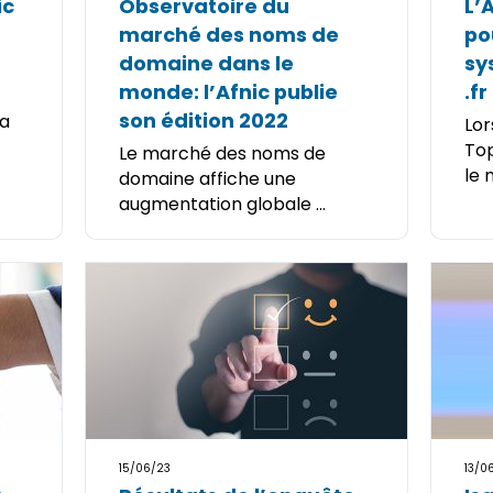
ic
Observatoire du
L’
marché des noms de
po
domaine dans le
sy
monde: l’Afnic publie
.fr
son édition 2022
la
Lor
Top
Le marché des noms de
le 
domaine affiche une
augmentation globale ...
15/06/23
13/0