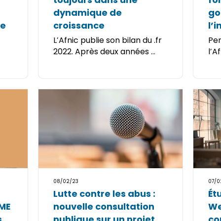
s
dynamique de
go
le
croissance
l’
L’Afnic publie son bilan du .fr
Pen
2022. Après deux années ...
l’A
08/02/23
07/0
Lutte contre les abus :
Ét
ME
nouvelle consultation
Web
s
publique sur un projet
co