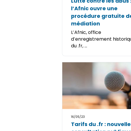
Lutte contre les abus 
l’Afnic ouvre une
procédure gratuite d
médiation
L’Afnic, office
d’enregistrement historiq
du .fr, ...
16/05/23
Tarifs du .fr : nouvelle